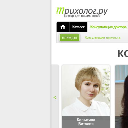
Каталог
Консультация доктора
Консультация трихолога
БРЕНДЫ
К
Карпова
Копытина
Юлия
Виталия