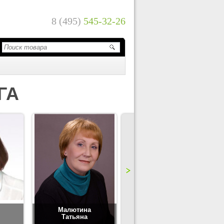
8 (495)
545-32-26
ГА
Малютина
Цимбаленко
Татьяна
Татьяна