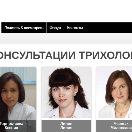
Почитать & посмотреть
Форум
Контакты
ОНСУЛЬТАЦИИ ТРИХОЛО
Горностаева
Лилия
Черных
Ксения
Лилия
Милослава