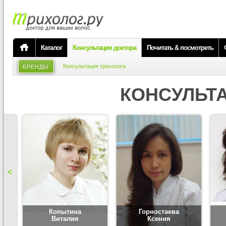
Каталог
Консультация доктора
Почитать & посмотреть
Консультация трихолога
БРЕНДЫ
КОНСУЛЬТ
Копытина
Горностаева
Виталия
Ксения