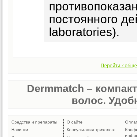
противопоказан
постоянного д
laboratories).
Перейти к обще
Dermmatch – компак
волос. Удобн
Средства и препараты
О сайте
Опла
Новинки
Консультация трихолога
Конф
инфо