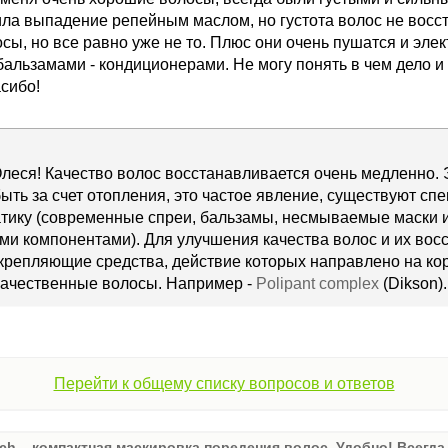
ла выпадение репейным маслом, но густота волос не восста
осы, но все равно уже не то. Плюс они очень пушатся и элек
бальзамами - кондиционерами. Не могу понять в чем дело и
сибо!
леся! Качество волос восстанавливается очень медленно. 
ыть за счет отопления, это частое явление, существуют сп
тику (современные спреи, бальзамы, несмываемые маски и
ми компонентами). Для улучшения качества волос и их вос
крепляющие средства, действие которых направлено на корн
качественные волосы. Например -
Polipant complex
(Dikson).
Перейти к общему списку вопросов и ответов
ch – компактная маскировка поредения волос. Удобно! Всегда 