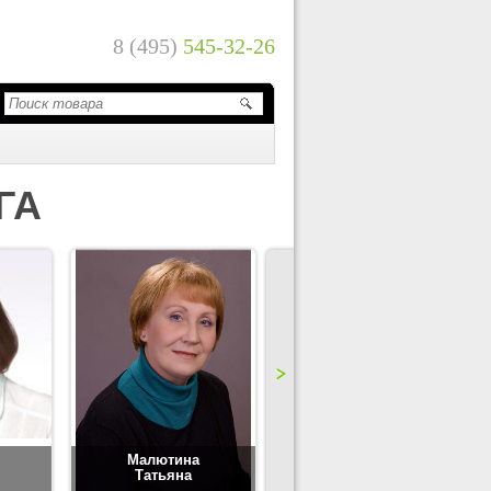
8 (495)
545-32-26
ГА
Малютина
Цимбаленко
Татьяна
Татьяна