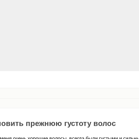
новить прежнюю густоту волос
 меня очень хорошие волосы, всегда были густыми и сильн