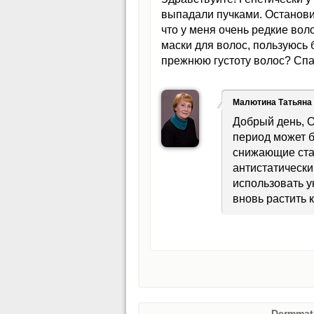
выпадали пучками. Останови
что у меня очень редкие вол
маски для волос, пользуюсь 
прежнюю густоту волос? Спа
Малютина Татьяна
Добрый день, О
период может б
снижающие ста
антистатически
использовать у
вновь растить 
Dermmat