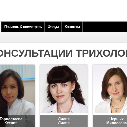
Почитать & посмотреть
Форум
Контакты
ОНСУЛЬТАЦИИ ТРИХОЛО
Горностаева
Лилия
Черных
Ксения
Лилия
Милослава