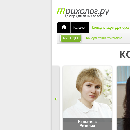
Каталог
Консультация доктора
Консультация трихолога
БРЕНДЫ
К
Карпова
Копытина
Юлия
Виталия