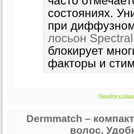
часто отмечает
состояниях. У
при диффузном
лосьон Spectra
блокирует мно
факторы и стим
Перейти к обще
Dermmatch – компак
волос. Удобн