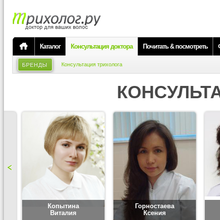
Каталог
Консультация доктора
Почитать & посмотреть
Консультация трихолога
БРЕНДЫ
КОНСУЛЬТ
Копытина
Горностаева
Виталия
Ксения