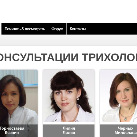
Почитать & посмотреть
Форум
Контакты
ОНСУЛЬТАЦИИ ТРИХОЛО
Горностаева
Лилия
Черных
Ксения
Лилия
Милослава