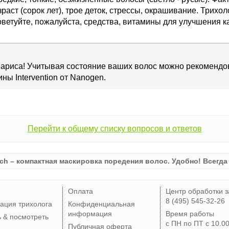
раст (сорок лет), трое деток, стрессы, окрашивание. Трихол
ветуйте, пожалуйста, средства, витамины для улучшения к
Лариса! Учитывая состояние ваших волос можно рекоменд
ны Intervention от Nanogen.
Перейти к общему списку вопросов и ответов
ch – компактная маскировка поредения волос. Удобно! Всегда 
Оплата
Центр обработки з
8 (495) 545-32-26
тация трихолога
Конфиденциальная
информация
Время работы
ь & посмотреть
с ПН по ПТ с 10.0
Публичная оферта