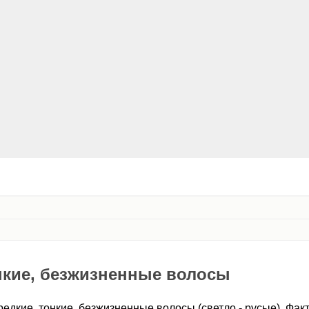
нкие, безжизненные волосы
редкие, тонкие, безжизненные волосы (светло - русые). Фак