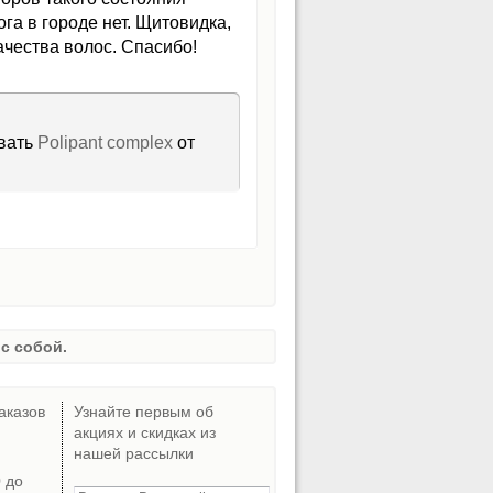
ога в городе нет. Щитовидка,
ачества волос. Спасибо!
овать
Polipant complex
от
с собой.
аказов
Узнайте первым об
акциях и скидках из
нашей рассылки
0 до