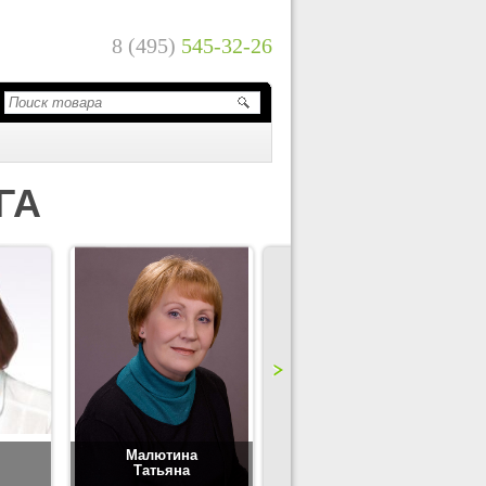
8 (495)
545-32-26
ГА
Малютина
Цимбаленко
Татьяна
Татьяна