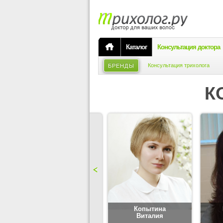
Каталог
Консультация доктора
Консультация трихолога
БРЕНДЫ
К
Карпова
Копытина
Юлия
Виталия