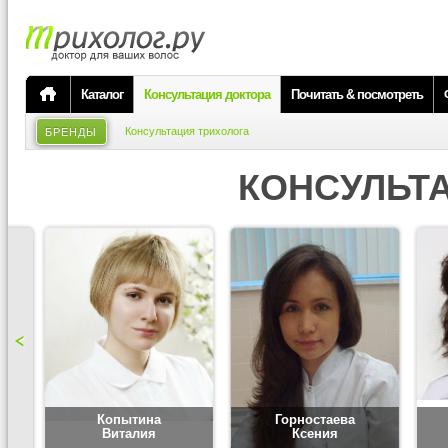
Каталог
Консультация доктора
Почитать & посмотреть
Консультация трихолога
БРЕНДЫ
КОНСУЛЬТ
Копытина
Горностаева
Виталия
Ксения