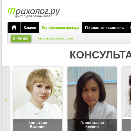
Каталог
Консультация доктора
Почитать & посмотреть
Консультация трихолога
БРЕНДЫ
КОНСУЛЬТ
Копытина
Горностаева
Виталия
Ксения