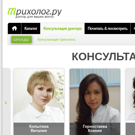
Каталог
Консультация доктора
Почитать & посмотреть
Консультация трихолога
БРЕНДЫ
КОНСУЛЬТ
Копытина
Горностаева
Виталия
Ксения