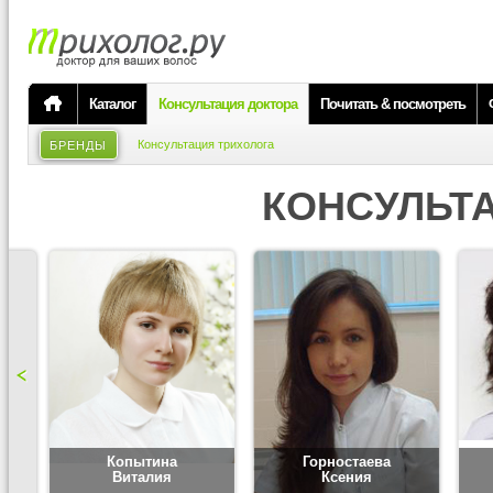
Каталог
Консультация доктора
Почитать & посмотреть
Консультация трихолога
БРЕНДЫ
КОНСУЛЬТ
Копытина
Горностаева
Виталия
Ксения