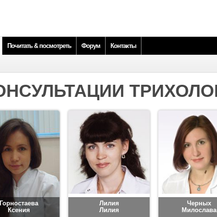
Почитать & посмотреть
Форум
Контакты
ОНСУЛЬТАЦИИ ТРИХОЛО
Горностаева
Лилия
Черных
Ксения
Лилия
Милослава