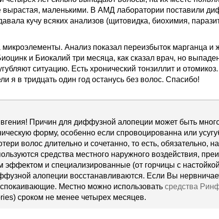
е вырастая, маленькими. В АМД лаборатории поставили д
давала кучу всяких анализов (щитовидка, биохимия, паразит
 микроэлементы. Анализ показал переизбыток марганца и ж
иоцинк и Биокалий три месяца, как сказал врач, но выпаде
угубляют ситуацию. Есть хронический тонзиллит и отомикоз
ли я в тридцать один год останусь без волос. Спасибо!
вгения! Причин для диффузной алопеции может быть много
ическую форму, особенно если спровоцированна или усугу
тери волос длительно и сочетанно, то есть, обязательно, 
ользуются средства местного наружного воздействия, пре
эффектом и специализированные (от горчицы с настойкой 
ффузной алопеции восстанавливаются. Если Вы нервничае
успокаивающие. Местно можно использовать
средства Рин
ories) сроком не менее четырех месяцев.