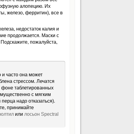
иффузную алопецию. Их
ы, железо, ферритин), все в
елеза, недостаток калия и
ние продолжается. Маски с
. Подскажите, пожалуйста,
 и часто она может
блена стрессом. Лечатся
на фоне таблетированных
имущественно с мягким
перца надо отказаться).
те, принимайте
фолтил
или
лосьон Spectral