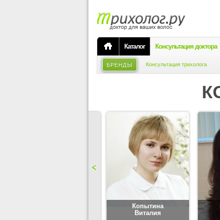
Каталог
Консультация доктора
Консультация трихолога
БРЕНДЫ
К
Карпова
Копытина
Юлия
Виталия