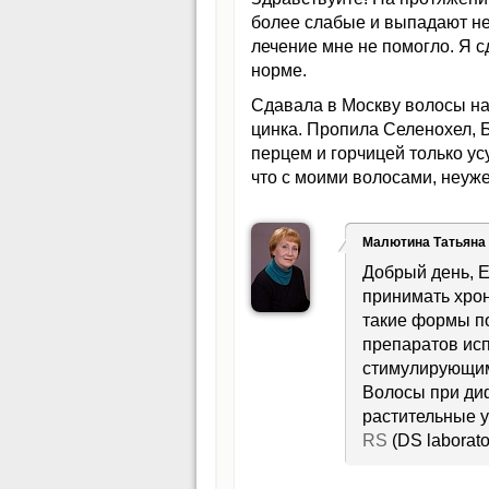
более слабые и выпадают н
лечение мне не помогло. Я с
норме.
Сдавала в Москву волосы на
цинка. Пропила Селенохел, Б
перцем и горчицей только ус
что с моими волосами, неуже
Малютина Татьяна
Добрый день, Е
принимать хрон
такие формы по
препаратов исп
стимулирующим 
Волосы при ди
растительные 
RS
(DS laborat