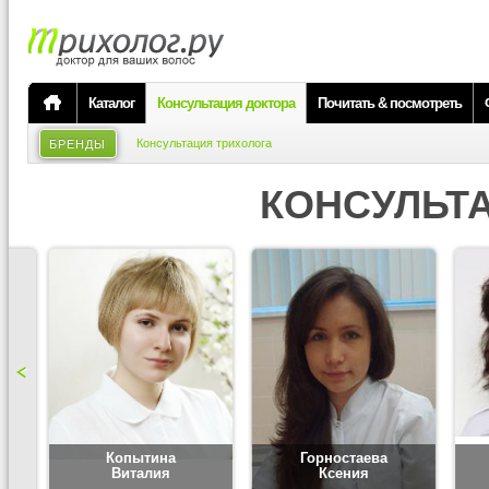
Каталог
Консультация доктора
Почитать & посмотреть
Консультация трихолога
БРЕНДЫ
КОНСУЛЬТ
Копытина
Горностаева
Виталия
Ксения