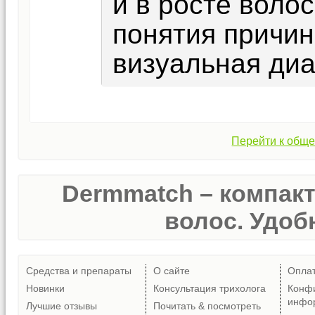
и в росте волос
понятия причин
визуальная диа
Перейти к обще
Dermmatch – компак
волос. Удобн
Средства и препараты
О сайте
Опла
Новинки
Консультация трихолога
Конф
инфо
Лучшие отзывы
Почитать & посмотреть