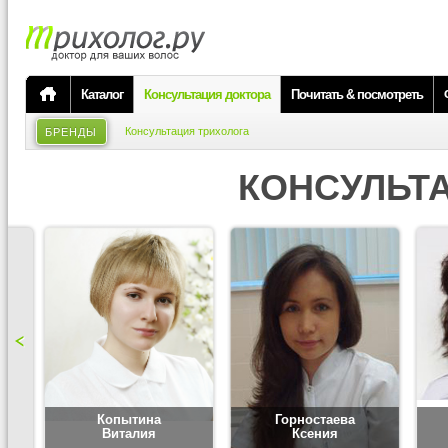
Каталог
Консультация доктора
Почитать & посмотреть
Консультация трихолога
БРЕНДЫ
КОНСУЛЬТ
Копытина
Горностаева
Виталия
Ксения