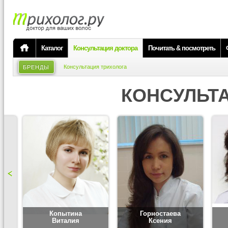
Каталог
Консультация доктора
Почитать & посмотреть
Консультация трихолога
БРЕНДЫ
КОНСУЛЬТ
Копытина
Горностаева
Виталия
Ксения