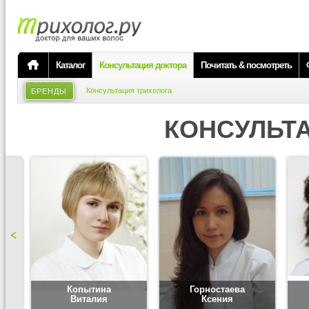
Каталог
Консультация доктора
Почитать & посмотреть
Консультация трихолога
БРЕНДЫ
КОНСУЛЬТ
Копытина
Горностаева
Виталия
Ксения