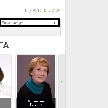
8 (495)
545-32-26
ГА
Малютина
Цимбаленко
Татьяна
Татьяна