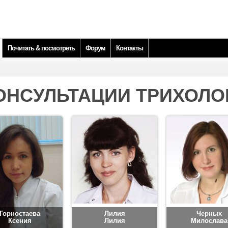
Почитать & посмотреть
Форум
Контакты
ОНСУЛЬТАЦИИ ТРИХОЛО
Горностаева
Лилия
Черных
Ксения
Лилия
Милослава