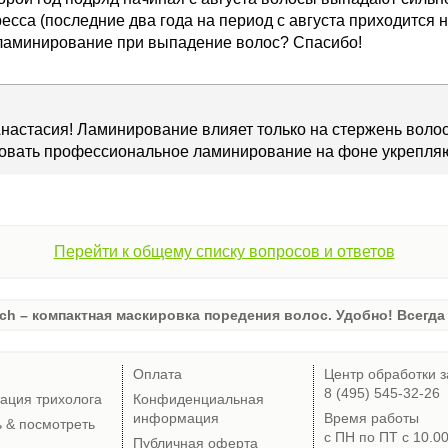
тресса (последние два года на период с августа приходитс
 ламинирование при выпадение волос? Спасибо!
настасия! Ламинирование влияет только на стержень волоса
овать профессиональное ламинирование на фоне укрепляю
Перейти к общему списку вопросов и ответов
ch – компактная маскировка поредения волос. Удобно! Всегда 
Оплата
Центр обработки з
8 (495) 545-32-26
тация трихолога
Конфиденциальная
информация
Время работы
ь & посмотреть
с ПН по ПТ с 10.0
Публичная оферта