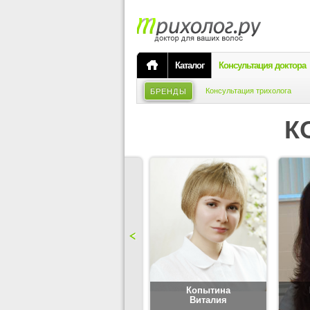
Каталог
Консультация доктора
Консультация трихолога
БРЕНДЫ
К
Карпова
Копытина
Юлия
Виталия