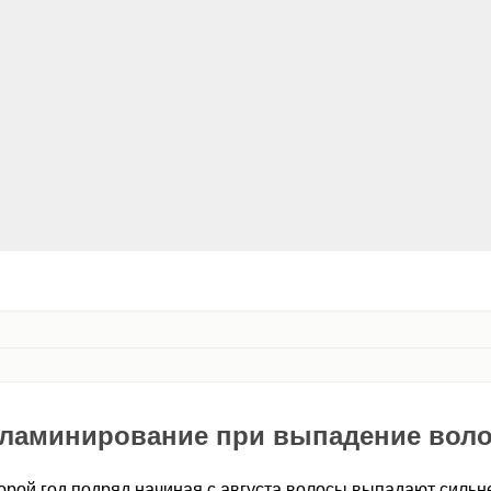
 ламинирование при выпадение вол
орой год подряд начиная с августа волосы выпадают сильн