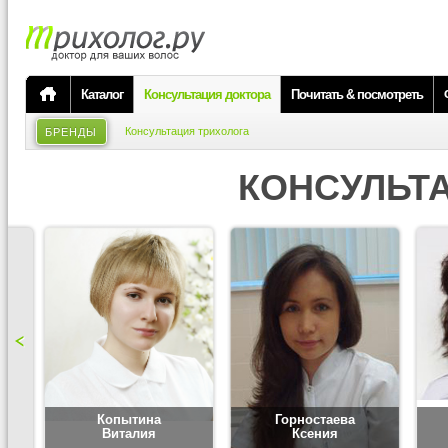
Каталог
Консультация доктора
Почитать & посмотреть
Консультация трихолога
БРЕНДЫ
КОНСУЛЬТ
Копытина
Горностаева
Виталия
Ксения