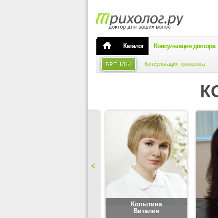
Каталог
Консультация доктора
Консультация трихолога
БРЕНДЫ
К
Карпова
Копытина
Юлия
Виталия