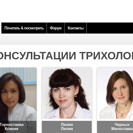
Почитать & посмотреть
Форум
Контакты
ОНСУЛЬТАЦИИ ТРИХОЛО
Горностаева
Лилия
Черных
Ксения
Лилия
Милослава