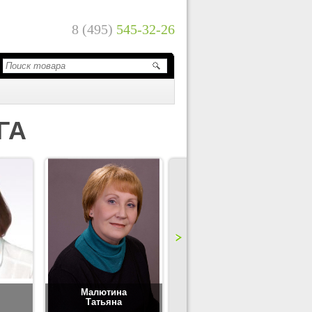
8 (495)
545-32-26
ГА
Малютина
Цимбаленко
Татьяна
Татьяна