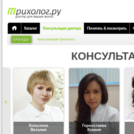
Каталог
Консультация доктора
Почитать & посмотреть
Консультация трихолога
БРЕНДЫ
КОНСУЛЬТ
Копытина
Горностаева
Виталия
Ксения