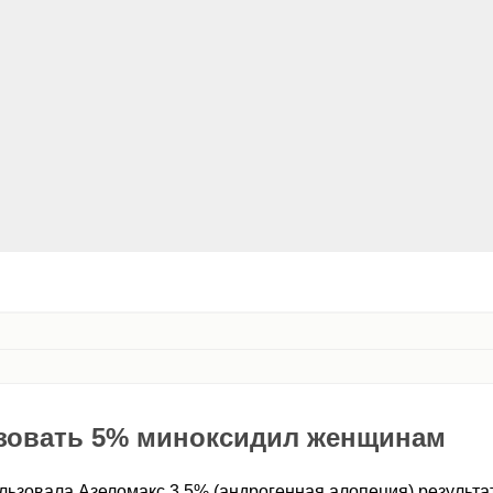
зовать 5% миноксидил женщинам
льзовала Азеломакс 3.5% (андрогенная алопеция) результат