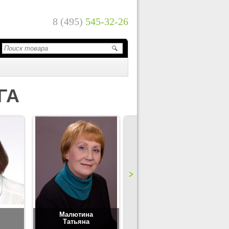
8 (495)
545-32-26
ГА
Малютина
Цимбаленко
Татьяна
Татьяна