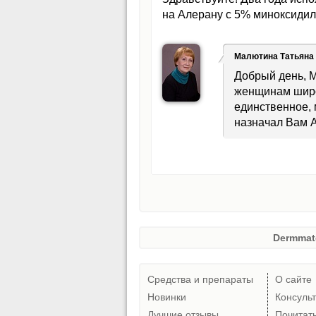
на Алерану с 5% миноксидил
Малютина Татьяна
Добрый день, М
женщинам широк
единственное, 
назначал Вам А
Dermmat
Средства и препараты
О сайте
Новинки
Консуль
Лучшие отзывы
Почитат