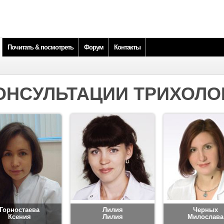
Почитать & посмотреть
Форум
Контакты
ОНСУЛЬТАЦИИ ТРИХОЛО
Горностаева
Лилия
Черных
Ксения
Лилия
Милослава