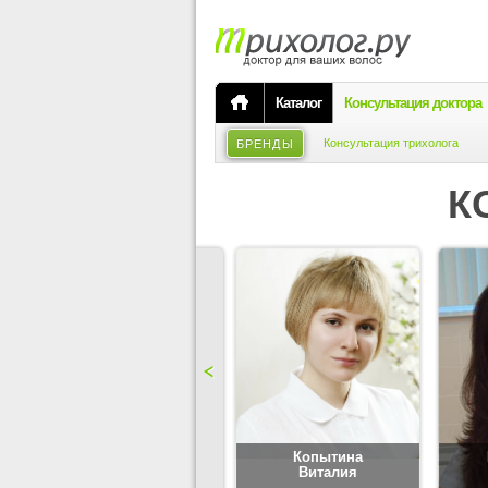
Каталог
Консультация доктора
Консультация трихолога
БРЕНДЫ
К
Карпова
Копытина
Юлия
Виталия