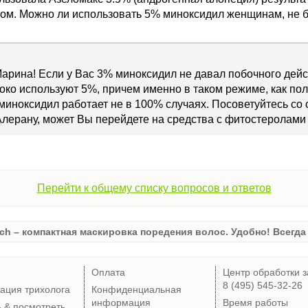
ом. Можно ли использовать 5% миноксидил женщинам, не б
арина! Если у Вас 3% миноксидил не давал побочного действ
о используют 5%, причем именно в таком режиме, как полу
миноксидил работает не в 100% случаях. Посоветуйтесь со
лерану, может Вы перейдете на средства с фитостеролами 
Перейти к общему списку вопросов и ответов
ch – компактная маскировка поредения волос. Удобно! Всегда 
Оплата
Центр обработки з
8 (495) 545-32-26
тация трихолога
Конфиденциальная
информация
Время работы
ь & посмотреть