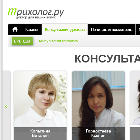
Каталог
Консультация доктора
Почитать & посмотреть
Консультация трихолога
БРЕНДЫ
КОНСУЛЬТ
Копытина
Горностаева
Виталия
Ксения