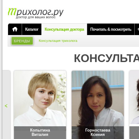
Каталог
Консультация доктора
Почитать & посмотреть
Консультация трихолога
БРЕНДЫ
КОНСУЛЬТ
Копытина
Горностаева
Виталия
Ксения