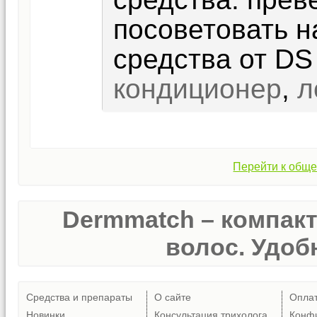
посоветовать 
средства от DS 
кондиционер
,
л
Перейти к обще
Dermmatch – компак
волос. Удобн
Средства и препараты
О сайте
Опла
Новинки
Консультация трихолога
Конф