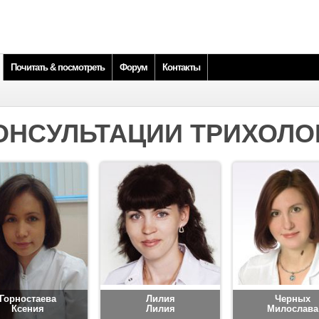
Почитать & посмотреть
Форум
Контакты
ОНСУЛЬТАЦИИ ТРИХОЛО
Горностаева
Лилия
Черных
Ксения
Лилия
Милослава