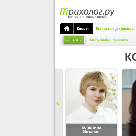
Каталог
Консультация доктора
Консультация трихолога
БРЕНДЫ
К
Карпова
Копытина
Юлия
Виталия