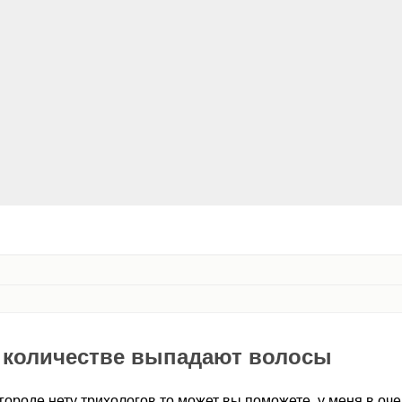
 количестве выпадают волосы
в городе нету трихологов то может вы поможете, у меня в о