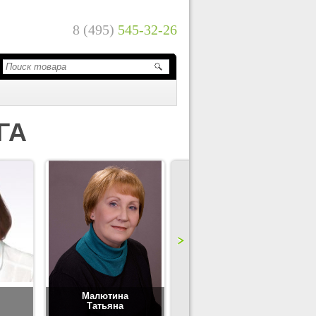
8 (495)
545-32-26
ГА
Малютина
Цимбаленко
Татьяна
Татьяна