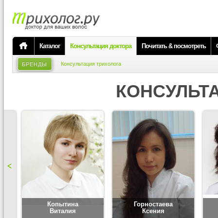
Каталог
Консультация доктора
Почитать & посмотреть
Консультация трихолога
БРЕНДЫ
КОНСУЛЬТ
Копытина
Горностаева
Виталия
Ксения