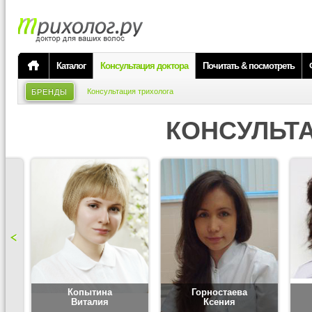
Каталог
Консультация доктора
Почитать & посмотреть
Консультация трихолога
БРЕНДЫ
КОНСУЛЬТ
Копытина
Горностаева
Виталия
Ксения