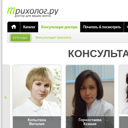
Каталог
Консультация доктора
Почитать & посмотреть
Консультация трихолога
БРЕНДЫ
КОНСУЛЬТ
Копытина
Горностаева
Виталия
Ксения