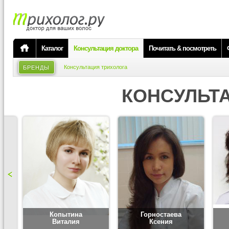
Каталог
Консультация доктора
Почитать & посмотреть
Консультация трихолога
БРЕНДЫ
КОНСУЛЬТ
Копытина
Горностаева
Виталия
Ксения