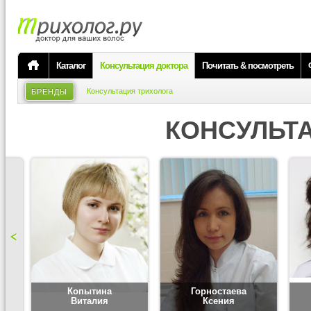
Каталог
Консультация доктора
Почитать & посмотреть
Консультация трихолога
БРЕНДЫ
КОНСУЛЬТ
Копытина
Горностаева
Виталия
Ксения