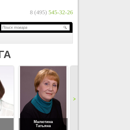
8 (495)
545-32-26
ГА
Малютина
Цимбаленко
Татьяна
Татьяна