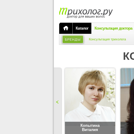
Каталог
Консультация доктора
Консультация трихолога
БРЕНДЫ
К
Карпова
Копытина
Юлия
Виталия