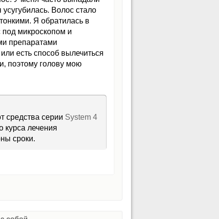
 усугубилась. Волос стало
тонкими. Я обратилась в
 под микроскопом и
ыми препаратами
с или есть способ вылечиться
и, поэтому голову мою
т средства серии
System 4
о курса лечения
рны сроки.
с собой.