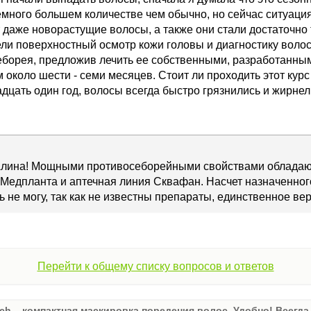
много большем количестве чем обычно, но сейчас ситуация
даже новорастущие волосы, а также они стали достаточно 
ли поверхностный осмотр кожи головы и диагностику волос
еборея, предложив лечить ее собственными, разработанн
м около шести - семи месяцев. Стоит ли проходить этот кур
дцать один год, волосы всегда быстро грязнились и жирнел
Алина! Мощными противосеборейными свойствами обладаю
), Медпланта и аптечная линия Сквафан. Насчет назначенног
 не могу, так как не известны препараты, единственное ве
Перейти к общему списку вопросов и ответов
ch – компактная маскировка поредения волос. Удобно! Всегда 