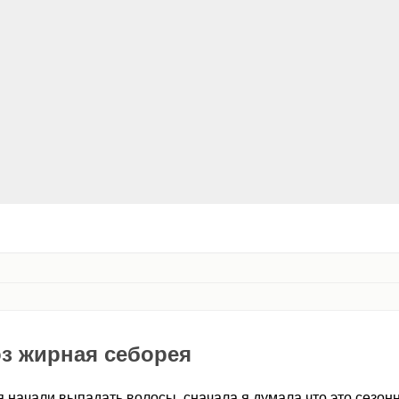
з жирная себорея
 начали выпадать волосы, сначала я думала что это сезон