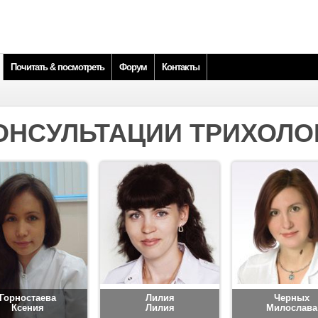
Почитать & посмотреть
Форум
Контакты
ОНСУЛЬТАЦИИ ТРИХОЛО
Горностаева
Лилия
Черных
Ксения
Лилия
Милослава