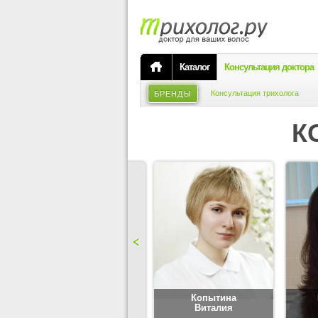
Каталог
Консультация доктора
Консультация трихолога
БРЕНДЫ
К
Карпова
Копытина
Юлия
Виталия