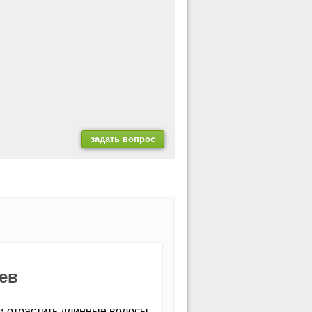
ев
и отрастить длинные волосы