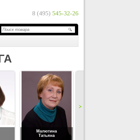
8 (495)
545-32-26
ГА
Малютина
Цимбаленко
Татьяна
Татьяна