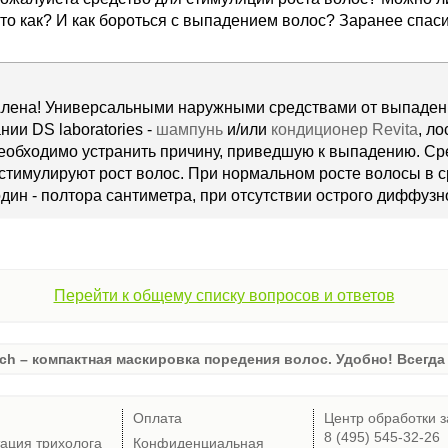
 то как? И как бороться с выпадением волос? Заранее спас
Алена! Универсальными наружными средствами от выпаден
нии DS laboratories -
шампунь
и/или
кондиционер Revita
, л
еобходимо устранить причину, приведшую к выпадению. Ср
стимулируют рост волос. При нормальном росте волосы в с
дин - полтора сантиметра, при отсутствии острого диффуз
Перейти к общему списку вопросов и ответов
ch – компактная маскировка поредения волос. Удобно! Всегда 
Оплата
Центр обработки з
8 (495) 545-32-26
тация трихолога
Конфиденциальная