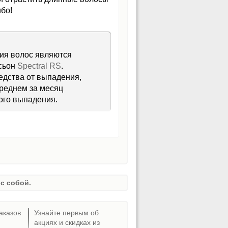
ибо!
ия волос являются
осьон
Spectral RS
.
едства от выпадения,
реднем за месяц
ного выпадения.
с собой.
аказов
Узнайте первым об
акциях и скидках из