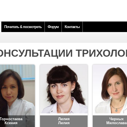
Почитать & посмотреть
Форум
Контакты
ОНСУЛЬТАЦИИ ТРИХОЛО
Горностаева
Лилия
Черных
Ксения
Лилия
Милослава