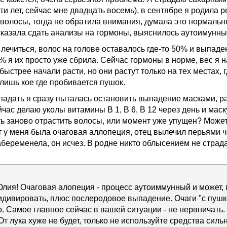
ти лет, сейчас мне двадцать восемь), в сентябре я родила р
волосы, тогда не обратила внимания, думала это нормально
сказала сдать анализы на гормоны, выяснилось аутоимунны
 лечиться, волос на голове оставалось где-то 50% и выпад
% я их просто уже сбрила. Сейчас гормоны в норме, вес я 
 быстрее начали расти, но они растут только на тех местах, г
 лишь кое где пробивается пушок.
ыпадать я сразу пыталась остановить выпадение масками,
час делаю уколы витамины В 1, В 6, В 12 через день и маску
ь заново отрастить волосы, или момент уже упущен? Может 
ет у меня была очаговая аллопеция, отец вылечил перьями 
забеременела, он исчез. В родне никто облысением не страд
лия! Очаговая алопеция - процесс аутоиммунный и может,
идивировать, плюс послеродовое выпадение. Очаги "с пушк
. Самое главное сейчас в вашей ситуации - не нервничать.
От лука хуже не будет, только не используйте средства си