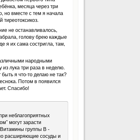
ебёнка, месяца через три
, но вместе с тем я начала
й тиреотоксикоз.
ение не останавливалось,
набрала, голову брею каждые
де я их сама состригла, там,
 различными народными
 из лука три раза в неделю.
быть я что-то делаю не так?
чеснока. Потом в появился
ает. Спасибо!
 при неблагоприятных
ом" могут зарасти
 Витамины группы В -
льно расширяющие сосуды и