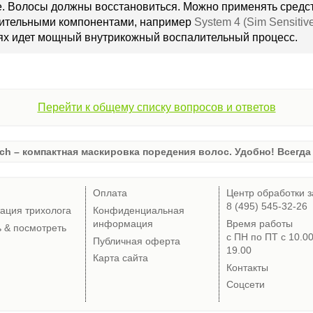
. Волосы должны восстановиться. Можно применять средст
ительными компонентами, например
System 4 (Sim Sensitiv
иях идет мощный внутрикожный воспалительный процесс.
Перейти к общему списку вопросов и ответов
ch – компактная маскировка поредения волос. Удобно! Всегда 
Оплата
Центр обработки з
8 (495) 545-32-26
тация трихолога
Конфиденциальная
информация
Время работы
ь & посмотреть
с ПН по ПТ с 10.0
Публичная оферта
19.00
Карта сайта
Контакты
Соцсети