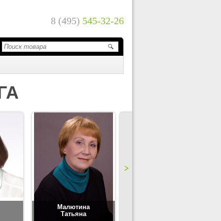
8 (495)
545-32-26
ГА
Малютина
Цимбаленко
Татьяна
Татьяна