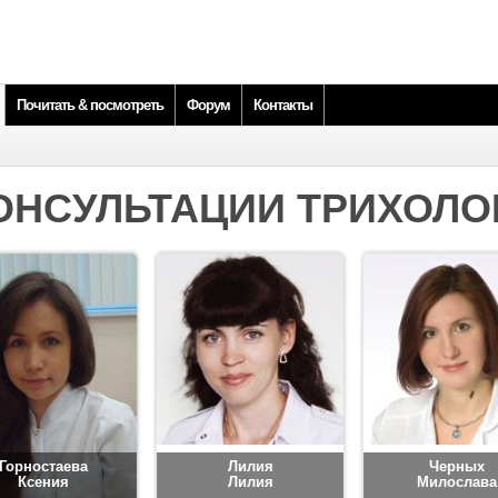
Почитать & посмотреть
Форум
Контакты
ОНСУЛЬТАЦИИ ТРИХОЛО
Горностаева
Лилия
Черных
Ксения
Лилия
Милослава