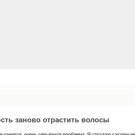
сть заново отрастить волосы
не кажется, очень серьёзная проблема. Я страдаю сахарным