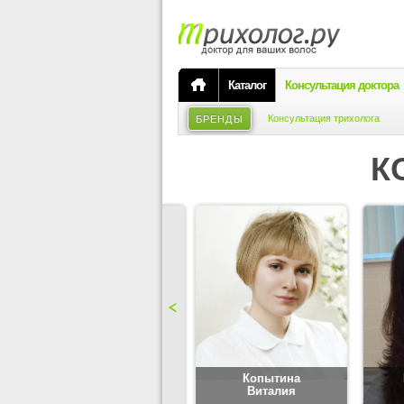
Каталог
Консультация доктора
Консультация трихолога
БРЕНДЫ
К
Карпова
Копытина
Юлия
Виталия