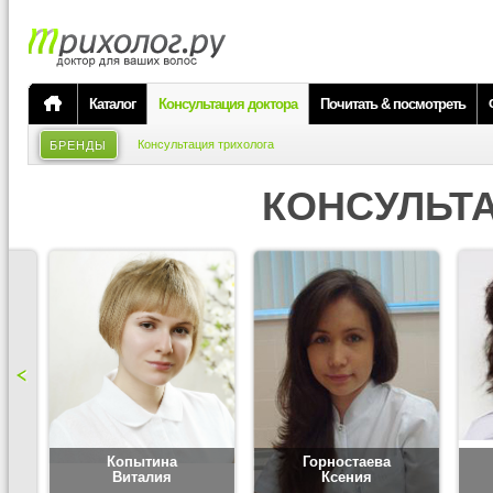
Каталог
Консультация доктора
Почитать & посмотреть
Консультация трихолога
БРЕНДЫ
КОНСУЛЬТ
Копытина
Горностаева
Виталия
Ксения