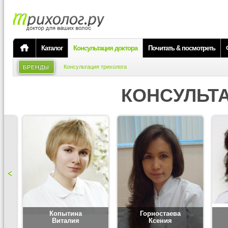
Каталог
Консультация доктора
Почитать & посмотреть
Консультация трихолога
БРЕНДЫ
КОНСУЛЬТ
Копытина
Горностаева
Виталия
Ксения