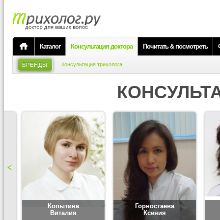
Каталог
Консультация доктора
Почитать & посмотреть
Консультация трихолога
БРЕНДЫ
КОНСУЛЬТ
Копытина
Горностаева
Виталия
Ксения