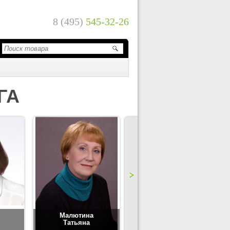
8 (495)
545-32-26
ГА
Малютина
Цимбаленко
Татьяна
Татьяна