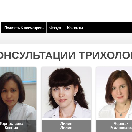
Почитать & посмотреть
Форум
Контакты
ОНСУЛЬТАЦИИ ТРИХОЛО
Горностаева
Лилия
Черных
Ксения
Лилия
Милослава