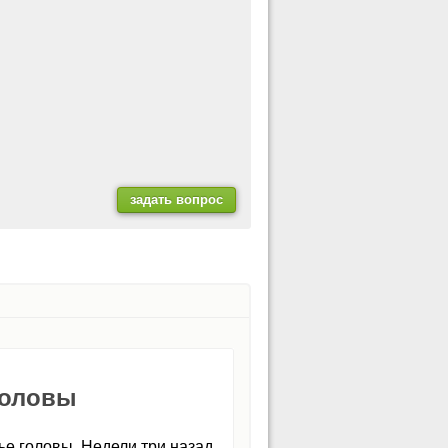
головы
ье головы. Недели три назад