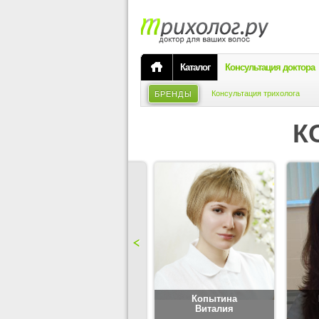
Каталог
Консультация доктора
Консультация трихолога
БРЕНДЫ
К
Карпова
Копытина
Юлия
Виталия