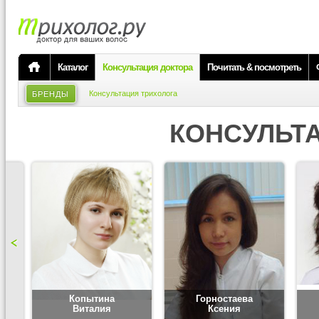
Каталог
Консультация доктора
Почитать & посмотреть
Консультация трихолога
БРЕНДЫ
КОНСУЛЬТ
Копытина
Горностаева
Виталия
Ксения