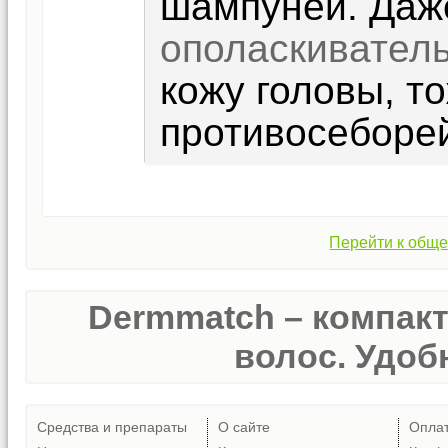
шампуней. Да
ополаскивател
кожу головы, т
противосеборе
Перейти к обще
Dermmatch – компак
волос. Удобн
Средства и препараты
О сайте
Опла