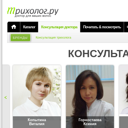
Каталог
Консультация доктора
Почитать & посмотреть
Консультация трихолога
БРЕНДЫ
КОНСУЛЬТ
Копытина
Горностаева
Виталия
Ксения