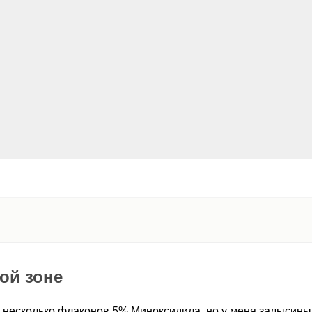
ой зоне
несколько флаконов 5% Миноксидила, но у меня залысины в