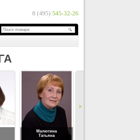
8 (495)
545-32-26
ГА
Малютина
Цимбаленко
Татьяна
Татьяна