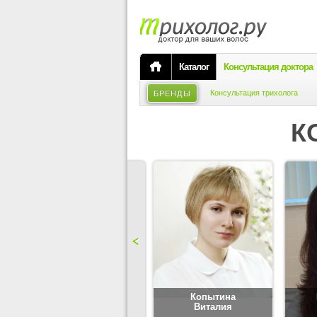
Каталог
Консультация доктора
Консультация трихолога
БРЕНДЫ
К
Карпова
Копытина
Юлия
Виталия