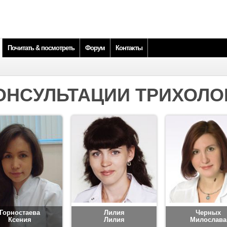
Почитать & посмотреть
Форум
Контакты
ОНСУЛЬТАЦИИ ТРИХОЛО
Горностаева
Лилия
Черных
Ксения
Лилия
Милослава