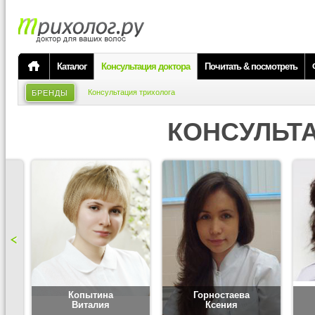
Каталог
Консультация доктора
Почитать & посмотреть
Консультация трихолога
БРЕНДЫ
КОНСУЛЬТ
Копытина
Горностаева
Виталия
Ксения