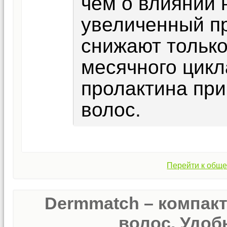
чем о влиянии 
увеличенный п
снижают тольк
месячного цикл
пролактина пр
волос.
Перейти к обще
Dermmatch – компак
волос. Удобн