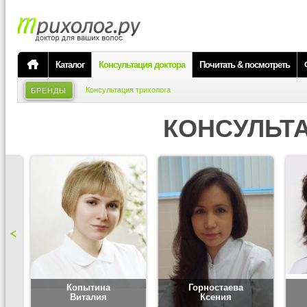
Каталог
Консультация доктора
Почитать & посмотреть
Консультация трихолога
БРЕНДЫ
КОНСУЛЬТ
Копытина
Горностаева
Виталия
Ксения