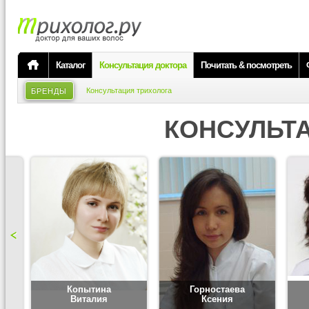
Каталог
Консультация доктора
Почитать & посмотреть
Консультация трихолога
БРЕНДЫ
КОНСУЛЬТ
Копытина
Горностаева
Виталия
Ксения