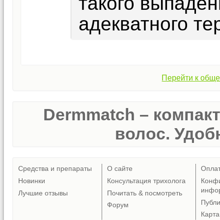
такого выпаден
адекватного те
Перейти к обще
Dermmatch – компак
волос. Удобн
Средства и препараты
О сайте
Опла
Новинки
Консультация трихолога
Конф
инфо
Лучшие отзывы
Почитать & посмотреть
Публ
Форум
Карта