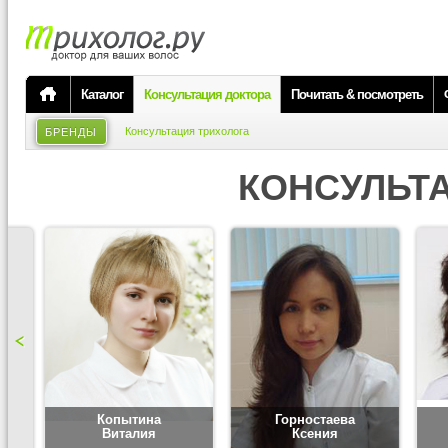
Каталог
Консультация доктора
Почитать & посмотреть
Консультация трихолога
БРЕНДЫ
КОНСУЛЬТ
Копытина
Горностаева
Виталия
Ксения