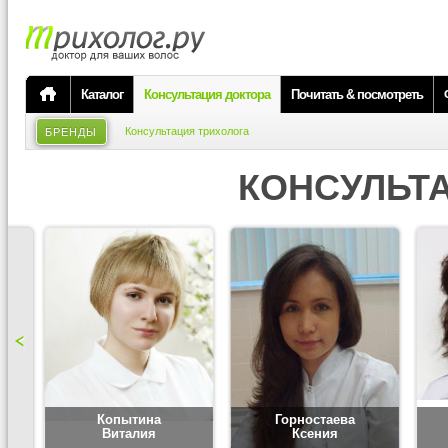
Каталог
Консультация доктора
Почитать & посмотреть
Консультация трихолога
БРЕНДЫ
КОНСУЛЬТ
Копытина
Горностаева
Виталия
Ксения