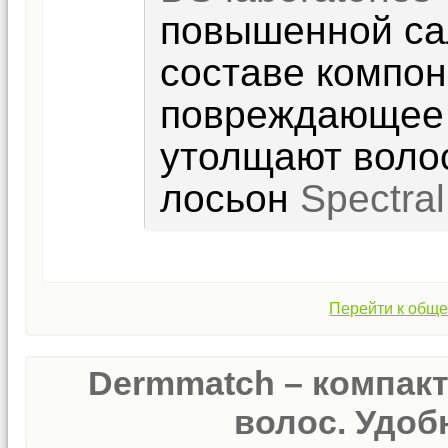
повышенной са
составе компо
повреждающее 
утолщают воло
лосьон
Spectra
Перейти к обще
Dermmatch – компак
волос. Удобн