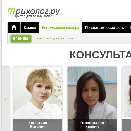
Каталог
Консультация доктора
Почитать & посмотреть
Консультация трихолога
БРЕНДЫ
КОНСУЛЬТ
Копытина
Горностаева
Виталия
Ксения