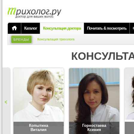
Каталог
Консультация доктора
Почитать & посмотреть
Консультация трихолога
БРЕНДЫ
КОНСУЛЬТ
Копытина
Горностаева
Виталия
Ксения