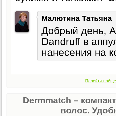
Малютина Татьяна
Добрый день, А
Dandruff в аппу
нанесения на к
Перейти к обще
Dermmatch – компак
волос. Удобн