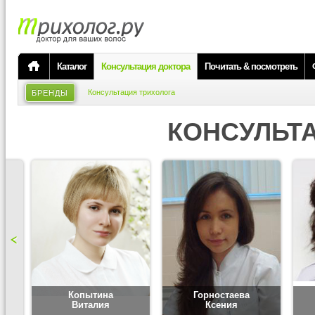
Каталог
Консультация доктора
Почитать & посмотреть
Консультация трихолога
БРЕНДЫ
КОНСУЛЬТ
Копытина
Горностаева
Виталия
Ксения