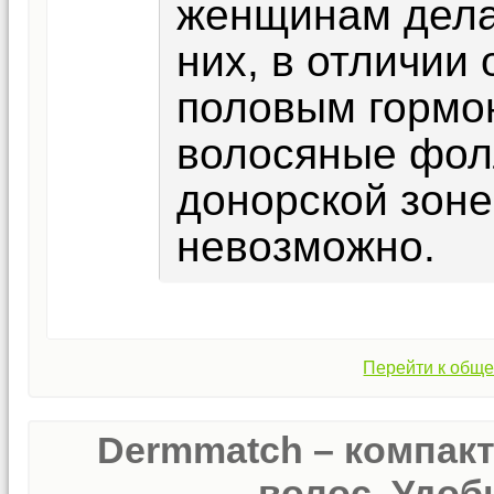
женщинам делае
них, в отличии 
половым гормо
волосяные фолл
донорской зоне
невозможно.
Перейти к обще
Dermmatch – компак
волос. Удобн