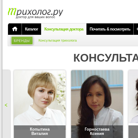
Каталог
Консультация доктора
Почитать & посмотреть
Консультация трихолога
БРЕНДЫ
КОНСУЛЬТ
Копытина
Горностаева
Виталия
Ксения