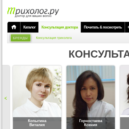
Каталог
Консультация доктора
Почитать & посмотреть
Консультация трихолога
БРЕНДЫ
КОНСУЛЬТ
Копытина
Горностаева
Виталия
Ксения