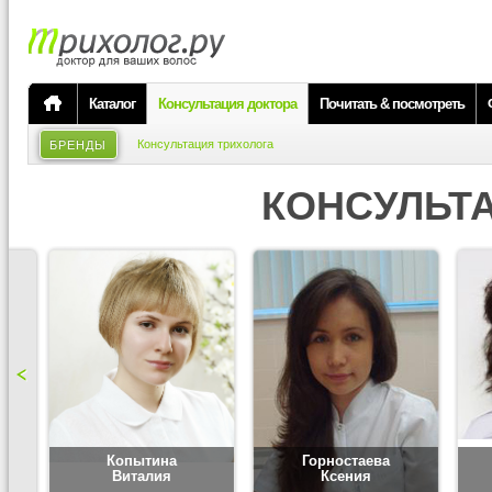
Каталог
Консультация доктора
Почитать & посмотреть
Консультация трихолога
БРЕНДЫ
КОНСУЛЬТ
Копытина
Горностаева
Виталия
Ксения