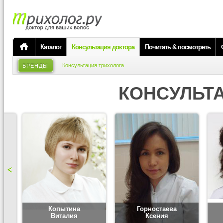
Каталог
Консультация доктора
Почитать & посмотреть
Консультация трихолога
БРЕНДЫ
КОНСУЛЬТ
Копытина
Горностаева
Виталия
Ксения