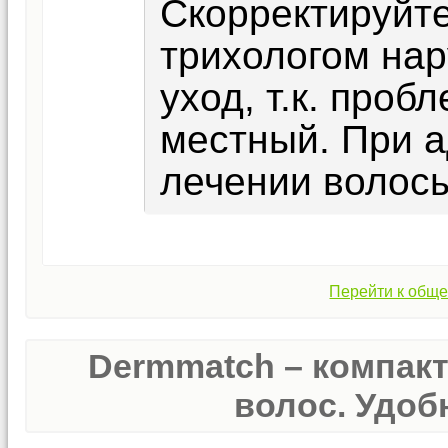
Скорректируйт
трихологом на
уход, т.к. проб
местный. При 
лечении волос
Перейти к обще
Dermmatch – компак
волос. Удобн